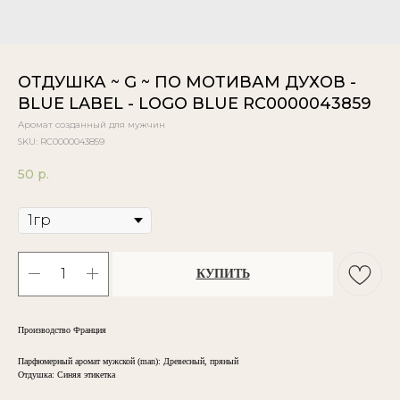
ОТДУШКА ~ G ~ ПО МОТИВАМ ДУХОВ -
BLUE LABEL - LOGO BLUE RC0000043859
Аромат созданный для мужчин
SKU:
RC0000043859
50
р.
Объём
КУПИТЬ
Производство Франция
Парфюмерный аромат мужской (man): Древесный, пряный
Отдушка: Синяя этикетка