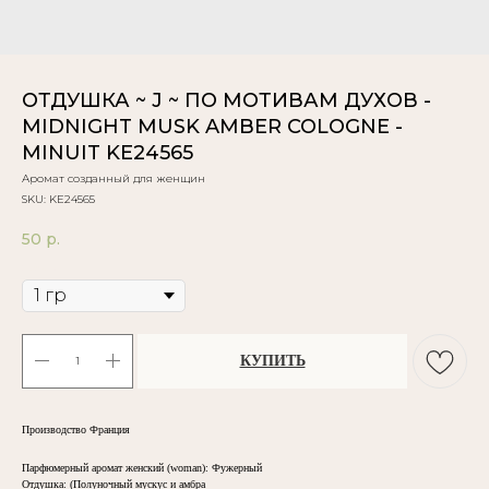
ОТДУШКА ~ J ~ ПО МОТИВАМ ДУХОВ -
MIDNIGHT MUSK AMBER COLOGNE -
MINUIT KE24565
Аромат созданный для женщин
SKU:
KE24565
50
р.
Объём
КУПИТЬ
Производство Франция
Парфюмерный аромат женский (woman): Фужерный
Отдушка: (Полуночный мускус и амбра