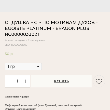
ОТДУШКА ~ C ~ ПО МОТИВАМ ДУХОВ -
EGOISTE PLATINUM - ERAGON PLUS
RC0000033021
Аромат созданный для мужчин
SKU:
RC0000033021
50
р.
Объём
КУПИТЬ
Производство Франция
Парфюмерный аромат мужской (man): Древесный, цветочный, мускусный
Отдушка: Платиновый эгоист