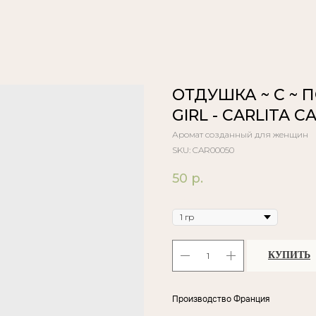
ОТДУШКА ~ C ~ 
GIRL - CARLITA C
Аромат созданный для женщин
SKU:
CAR00050
50
р.
Объём
КУПИТЬ
Производство Франция