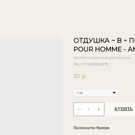
ОТДУШКА ~ B ~ 
POUR HOMME - A
Аромат созданный для мужчин
SKU:
RC0000052978
50
р.
Объём
КУПИТЬ
Производство Франция