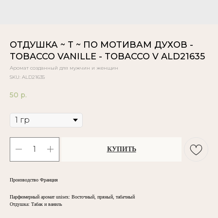
ОТДУШКА ~ T ~ ПО МОТИВАМ ДУХОВ -
TOBACCO VANILLE - TOBACCO V ALD21635
Аромат созданный для мужчин и женщин
SKU:
ALD21635
50
р.
Объём
КУПИТЬ
Производство Франция
Парфюмерный аромат unisex: Восточный, пряный, табачный
Отдушка: Табак и ваниль